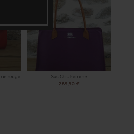
mme rouge
Sac Chic Femme
CHOIX DES OPTIONS
289,90
€