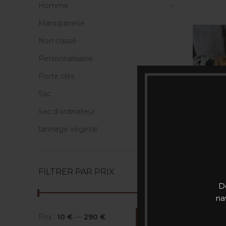
Homme
Maroquinerie
Non classé
Personnalisable
Porte clés
Sac
Sac d'ordinateur
tannage végétal
FILTRER PAR PRIX
Gros b
D
na
ÉPUI
Prix :
10 €
—
290 €
FILTRER
Prix
Prix
SÉ