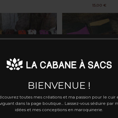
15,00
€
BIENVENUE !
racelets tressés réversibles
Porte-cartes cuir d’ag
SELECT OPTIONS
SELECT OPTIONS
écouvrez toutes mes créations et ma passion pour le cuir 
18,00
€
23,90
€
viguant dans la page boutique... Laissez-vous séduire par 
idées et mes conceptions en maroquinerie.
ÉPUI
SÉ