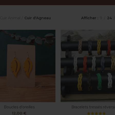
Cuir Animal
Cuir d'Agneau
Afficher
9
24
Boucles d’oreilles
Bracelets tressés révers
CHOIX DES OPTIONS
SELECT OPTIONS
12,00
€