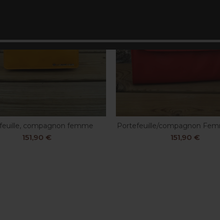
feuille, compagnon femme
Portefeuille/compagnon Fe
LIRE LA SUITE
LIRE LA SUITE
151,90
€
151,90
€