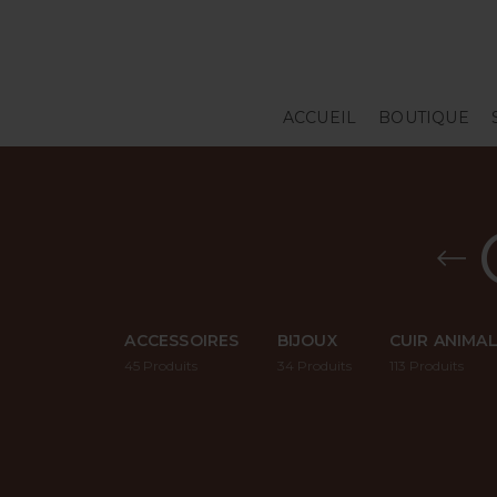
ACCUEIL
BOUTIQUE
ACCESSOIRES
BIJOUX
CUIR ANIMA
45
Produits
34
Produits
113
Produits