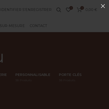
0
0
'IDENTIFIER S'ENREGISTRER
0,00
€
SUR-MESURE
CONTACT
u
RIE
PERSONNALISABLE
PORTE CLÉS
38
Produits
38
Produits