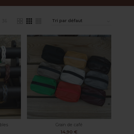
36
ibles
Grain de café
CHOIX DES OPTIONS
14,90
€