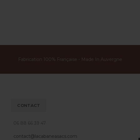
Fabrication 100% Française - Made In Auvergne
CONTACT
06 88 66 39 47
contact@lacabaneasacs.com