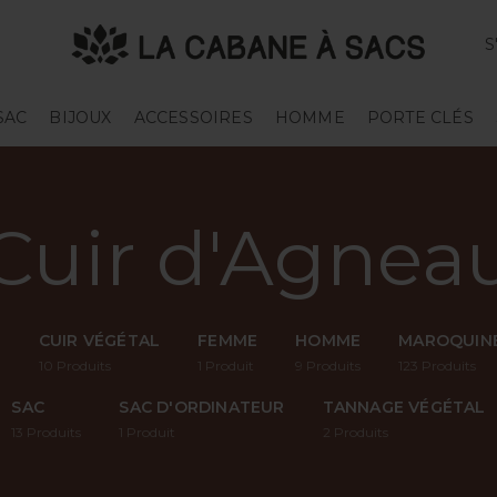
S
SAC
BIJOUX
ACCESSOIRES
HOMME
PORTE CLÉS
Cuir d'Agnea
L
CUIR VÉGÉTAL
FEMME
HOMME
MAROQUINE
10
Produits
1
Produit
9
Produits
123
Produits
SAC
SAC D'ORDINATEUR
TANNAGE VÉGÉTAL
13
Produits
1
Produit
2
Produits