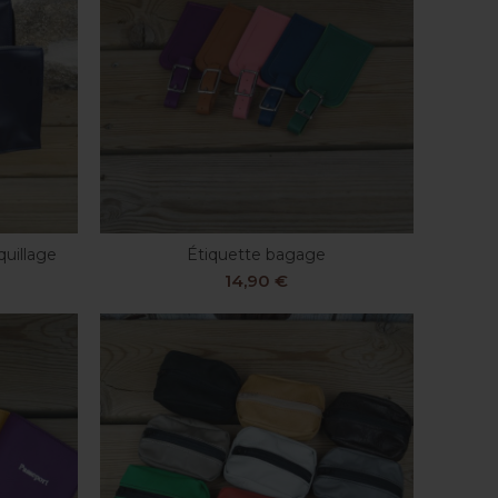
quillage
Étiquette bagage
S
CHOIX DES OPTIONS
14,90
€