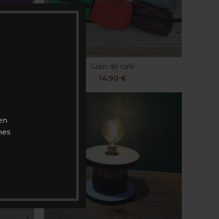
Grain de café
S
CHOIX DES OPTIONS
14,90
€
en
mes