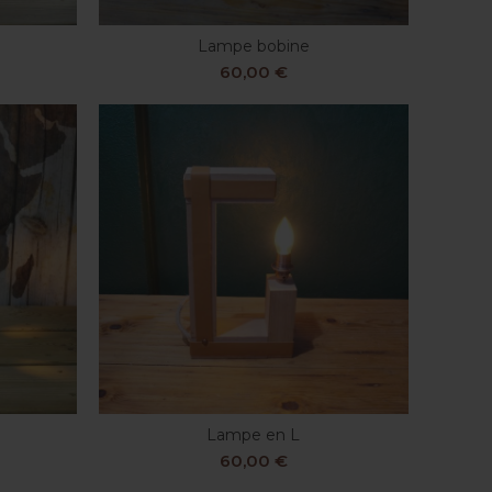
Lampe bobine
S
AJOUTER AU PANIER
60,00
€
Lampe en L
R
AJOUTER AU PANIER
60,00
€