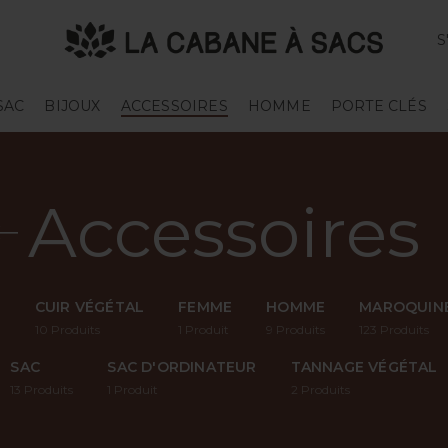
S
SAC
BIJOUX
ACCESSOIRES
HOMME
PORTE CLÉS
Accessoires
L
CUIR VÉGÉTAL
FEMME
HOMME
MAROQUINE
10
Produits
1
Produit
9
Produits
123
Produits
SAC
SAC D'ORDINATEUR
TANNAGE VÉGÉTAL
13
Produits
1
Produit
2
Produits