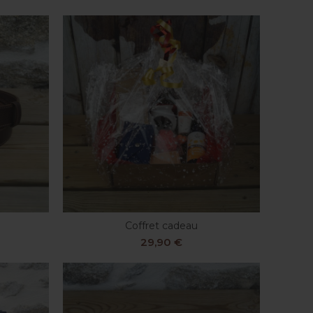
Coffret cadeau
S
AJOUTER AU PANIER
29,90
€