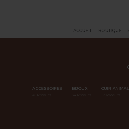
ACCUEIL
BOUTIQUE
ACCESSOIRES
BIJOUX
CUIR ANIMA
45
Produits
34
Produits
113
Produits