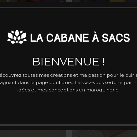
Etui à lunettes
Etui passeport
CHOIX DES OPTIONS
CHOIX DES OPTION
49,00
€
45,00
€
BIENVENUE !
écouvrez toutes mes créations et ma passion pour le cuir 
viguant dans la page boutique... Laissez-vous séduire par 
idées et mes conceptions en maroquinerie.