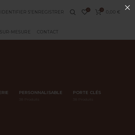
0
0
'IDENTIFIER S'ENREGISTRER
0,00
€
SUR-MESURE
CONTACT
RIE
PERSONNALISABLE
PORTE CLÉS
38
Produits
38
Produits