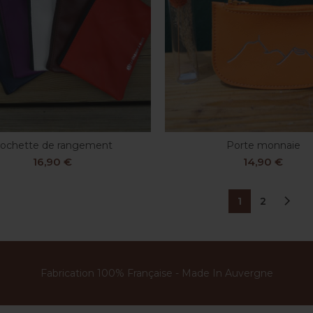
ochette de rangement
Porte monnaie
CHOIX DES OPTIONS
CHOIX DES OPTION
16,90
€
14,90
€
1
2
Fabrication 100% Française - Made In Auvergne