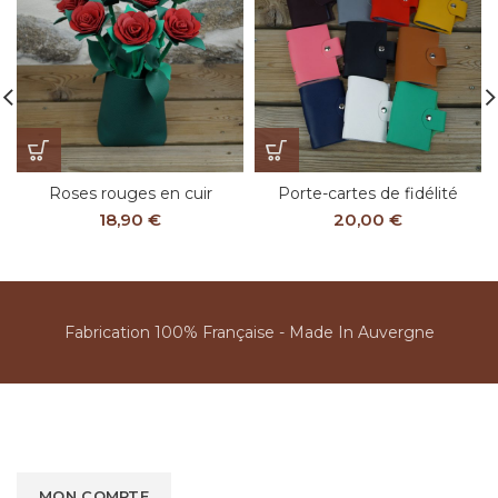
Roses rouges en cuir
Porte-cartes de fidélité
18,90
€
20,00
€
Fabrication 100% Française - Made In Auvergne
MON COMPTE