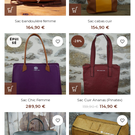
Sac bandoulière femme
Sac cabas cuir
164,90
€
154,90
€
ÉPUI
-28%
SÉ
Sac Chic Femme
Sac Cuir Ananas (Pinatex)
Le
Le
289,90
€
114,90
€
159,90
€
prix
prix
initial
actuel
était :
est :
159,90 €.
114,90 €