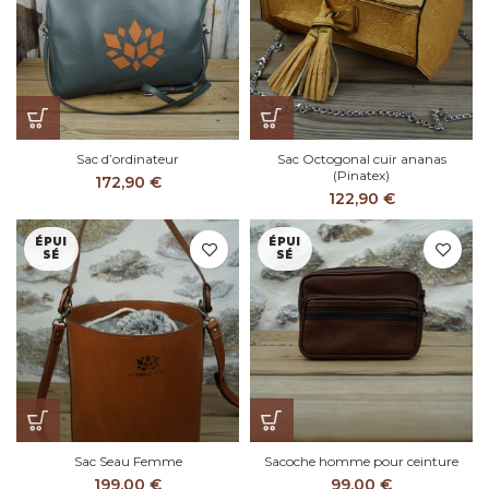
Sac d’ordinateur
Sac Octogonal cuir ananas
(Pinatex)
172,90
€
122,90
€
ÉPUI
ÉPUI
SÉ
SÉ
Sac Seau Femme
Sacoche homme pour ceinture
199,00
€
99,00
€